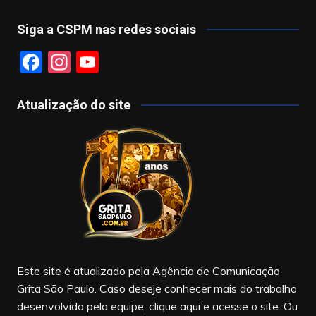
Siga a CSPM nas redes sociais
F
In
Y
a
st
o
c
a
u
Atualização do site
e
gr
T
b
a
u
o
m
b
o
e
k
Este site é atualizado pela Agência de Comunicação
Grita São Paulo. Caso deseje conhecer mais do trabalho
desenvolvido pela equipe, clique aqui e acesse o site. Ou