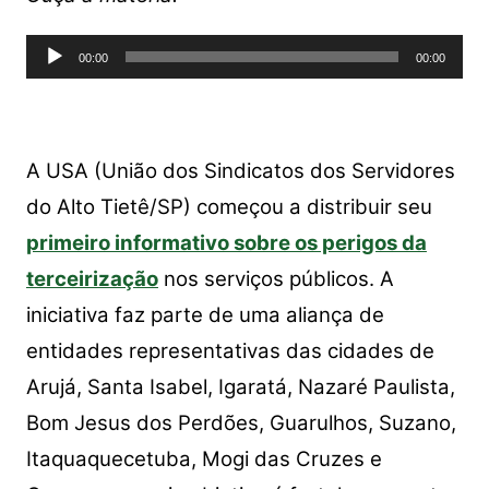
at
c
itt
p
ar
s
e
er
y
e
Tocador
A
b
Li
00:00
00:00
de
p
o
n
áudio
p
o
k
k
A USA (União dos Sindicatos dos Servidores
do Alto Tietê/SP) começou a distribuir seu
primeiro informativo sobre os perigos da
terceirização
nos serviços públicos. A
iniciativa faz parte de uma aliança de
entidades representativas das cidades de
Arujá, Santa Isabel, Igaratá, Nazaré Paulista,
Bom Jesus dos Perdões, Guarulhos, Suzano,
Itaquaquecetuba, Mogi das Cruzes e