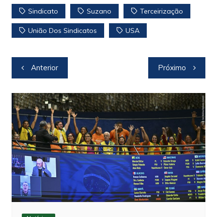
Sindicato
Suzano
Terceirização
União Dos Sindicatos
USA
Navegação
Anterior
Próximo
de
Post