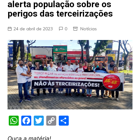
alerta população sobre os
perigos das terceirizações
24 de abril de 2023
0
Notícias
W
F
T
C
S
h
a
w
o
h
Ouça a matéria!