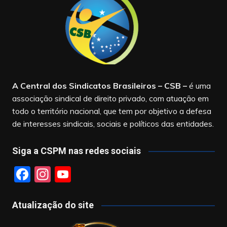
A Central dos Sindicatos Brasileiros – CSB
–
é uma
associação sindical de direito privado, com atuação em
todo o território nacional, que tem por objetivo a defesa
de interesses sindicais, sociais e políticos das entidades.
Siga a CSPM nas redes sociais
F
In
Y
a
st
o
c
a
u
Atualização do site
e
gr
T