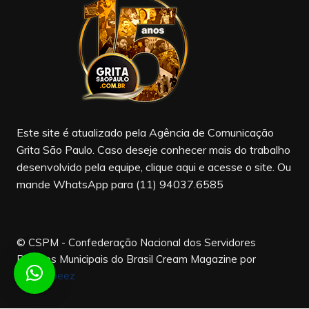
b
a
u
o
m
b
o
e
k
Este site é atualizado pela Agência de Comunicação
Grita São Paulo. Caso deseje conhecer mais do trabalho
desenvolvido pela equipe, clique aqui e acesse o site. Ou
mande WhatsApp para (11) 94037.6585
© CSPM - Confederação Nacional dos Servidores
Públicos Municipais do Brasil
Cream Magazine por
Themebeez