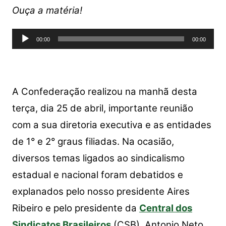
at
c
itt
p
ar
Ouça a matéria!
s
e
er
y
e
Tocador
A
b
Li
00:00
00:00
de
p
o
n
áudio
p
o
k
k
A Confederação realizou na manhã desta
terça, dia 25 de abril, importante reunião
com a sua diretoria executiva e as entidades
de 1° e 2° graus filiadas. Na ocasião,
diversos temas ligados ao sindicalismo
estadual e nacional foram debatidos e
explanados pelo nosso presidente Aires
Ribeiro e pelo presidente da
Central dos
Sindicatos Brasileiros
(CSB), Antonio Neto.