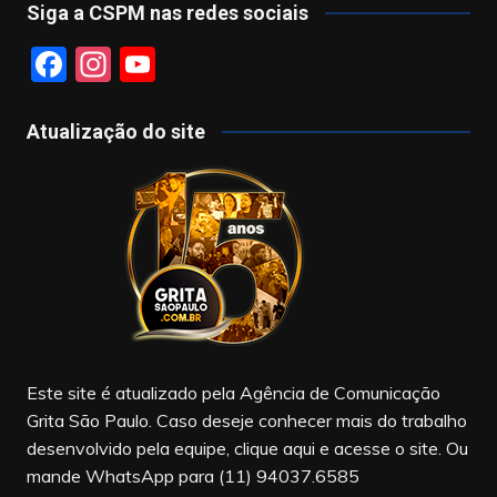
Siga a CSPM nas redes sociais
F
In
Y
a
st
o
c
a
u
Atualização do site
e
gr
T
b
a
u
o
m
b
o
e
k
Este site é atualizado pela Agência de Comunicação
Grita São Paulo. Caso deseje conhecer mais do trabalho
desenvolvido pela equipe, clique aqui e acesse o site. Ou
mande WhatsApp para (11) 94037.6585