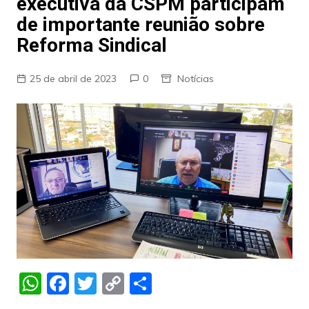
executiva da CSPM participam
de importante reunião sobre
Reforma Sindical
25 de abril de 2023
0
Notícias
W
F
T
C
S
h
a
w
o
h