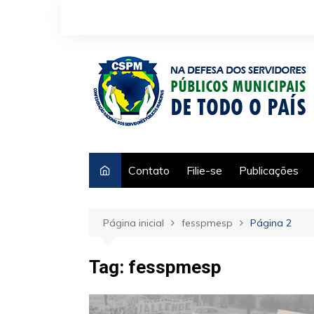
Ir
para
o
conteúdo
Contato
Filie-se
Publicações
Página inicial
fesspmesp
Página 2
Tag:
fesspmesp