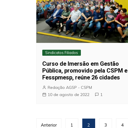
Sindicatos Filiados
Curso de Imersão em Gestão
Pública, promovido pela CSPM e
Fesspmesp, reúne 26 cidades
Redação AGSP - CSPM
10 de agosto de 2022
1
Paginação
Anterior
1
2
3
4