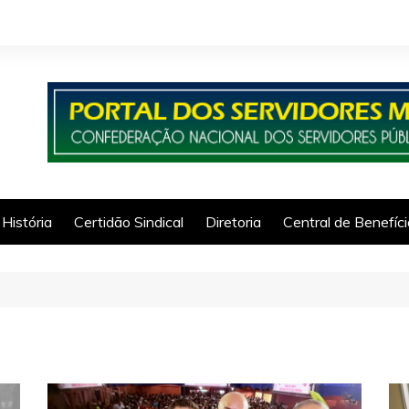
História
Certidão Sindical
Diretoria
Central de Benefíc