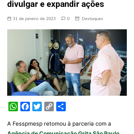
divulgar e expandir ações
31 de janeiro de 2023
0
Destaques
W
F
T
C
S
h
a
w
o
h
at
c
itt
p
ar
A Fesspmesp retomou à parceria com a
Agência de Comunicação Grita São Paulo