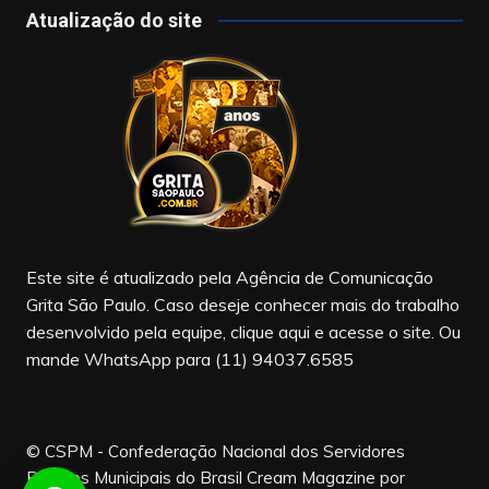
c
a
u
Atualização do site
e
gr
T
b
a
u
o
m
b
o
e
k
Este site é atualizado pela Agência de Comunicação
Grita São Paulo. Caso deseje conhecer mais do trabalho
desenvolvido pela equipe, clique aqui e acesse o site. Ou
mande WhatsApp para (11) 94037.6585
© CSPM - Confederação Nacional dos Servidores
Públicos Municipais do Brasil
Cream Magazine por