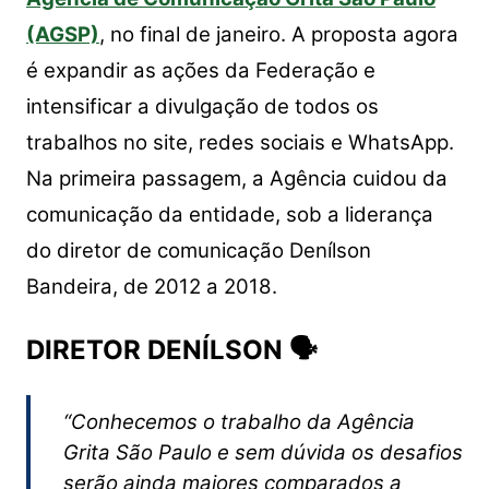
s
e
er
y
e
A
b
Li
(AGSP)
, no final de janeiro. A proposta agora
p
o
n
é expandir as ações da Federação e
p
o
k
intensificar a divulgação de todos os
k
trabalhos no site, redes sociais e WhatsApp.
Na primeira passagem, a Agência cuidou da
comunicação da entidade, sob a liderança
do diretor de comunicação Denílson
Bandeira, de 2012 a 2018.
DIRETOR DENÍLSON 🗣
“Conhecemos o trabalho da Agência
Grita São Paulo e sem dúvida os desafios
serão ainda maiores comparados a