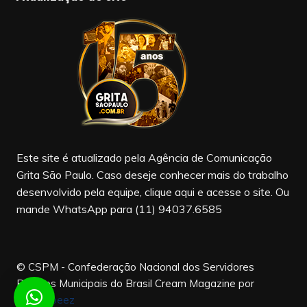
e
gr
T
b
a
u
o
m
b
o
e
k
Este site é atualizado pela Agência de Comunicação
Grita São Paulo. Caso deseje conhecer mais do trabalho
desenvolvido pela equipe, clique aqui e acesse o site. Ou
mande WhatsApp para (11) 94037.6585
© CSPM - Confederação Nacional dos Servidores
Públicos Municipais do Brasil
Cream Magazine por
Themebeez