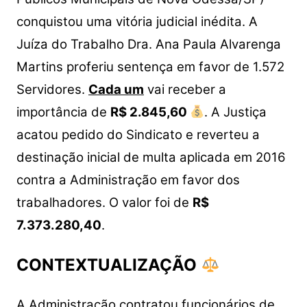
s
e
er
y
e
A
b
Li
conquistou uma vitória judicial inédita. A
p
o
n
Juíza do Trabalho Dra. Ana Paula Alvarenga
p
o
k
Martins proferiu sentença em favor de 1.572
k
Servidores.
Cada um
vai receber a
importância de
R$ 2.845,60
.
A Justiça
acatou pedido do Sindicato e reverteu a
destinação inicial de multa aplicada em 2016
contra a Administração em favor dos
trabalhadores. O valor foi de
R$
7.373.280,40
.
CONTEXTUALIZAÇÃO
A Administração contratou funcionários de