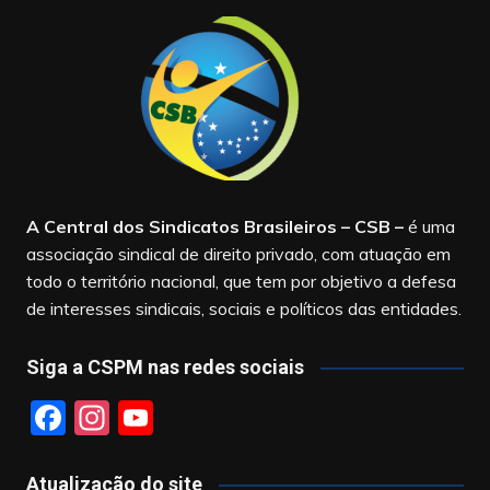
A Central dos Sindicatos Brasileiros – CSB
–
é uma
associação sindical de direito privado, com atuação em
todo o território nacional, que tem por objetivo a defesa
de interesses sindicais, sociais e políticos das entidades.
Siga a CSPM nas redes sociais
F
In
Y
a
st
o
c
a
u
Atualização do site