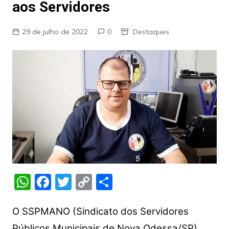
aos Servidores
29 de julho de 2022
0
Destaques
W
F
T
C
S
h
a
w
o
h
at
c
itt
p
ar
O SSPMANO (Sindicato dos Servidores
Públicos Municipais de Nova Odessa/SP)