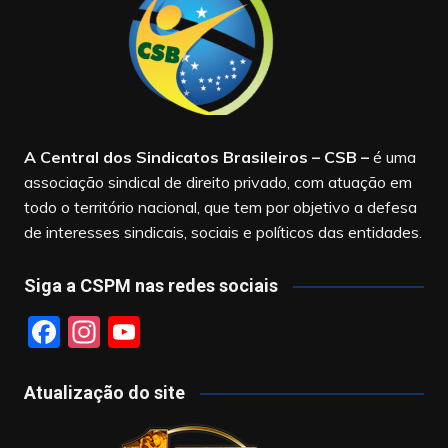
A Central dos Sindicatos Brasileiros – CSB
–
é uma
associação sindical de direito privado, com atuação em
todo o território nacional, que tem por objetivo a defesa
de interesses sindicais, sociais e políticos das entidades.
Siga a CSPM nas redes sociais
F
In
Y
a
st
o
c
a
u
Atualização do site
e
gr
T