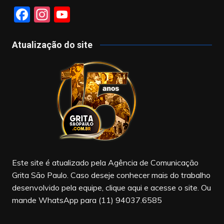
F
In
Y
a
st
o
c
a
u
Atualização do site
e
gr
T
b
a
u
o
m
b
o
e
k
Este site é atualizado pela Agência de Comunicação
Grita São Paulo. Caso deseje conhecer mais do trabalho
desenvolvido pela equipe, clique aqui e acesse o site. Ou
mande WhatsApp para (11) 94037.6585