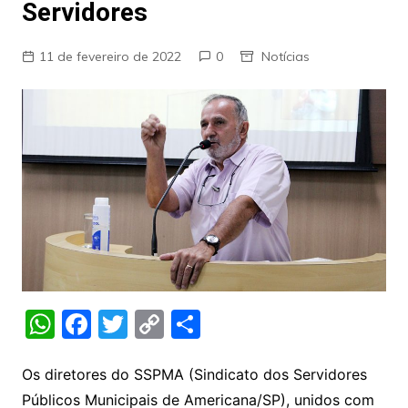
Servidores
11 de fevereiro de 2022
0
Notícias
W
F
T
C
S
h
a
w
o
h
at
c
itt
p
ar
Os diretores do SSPMA (Sindicato dos Servidores
Públicos Municipais de Americana/SP), unidos com