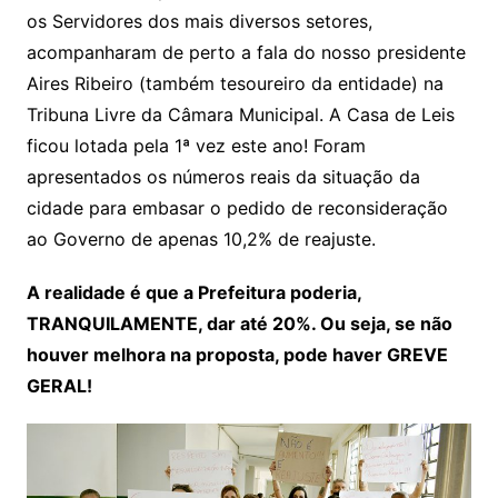
s
e
er
y
e
os Servidores dos mais diversos setores,
A
b
Li
acompanharam de perto a fala do nosso presidente
p
o
n
Aires Ribeiro (também tesoureiro da entidade) na
p
o
k
Tribuna Livre da Câmara Municipal. A Casa de Leis
k
ficou lotada pela 1ª vez este ano! Foram
apresentados os números reais da situação da
cidade para embasar o pedido de reconsideração
ao Governo de apenas 10,2% de reajuste.
A realidade é que a Prefeitura poderia,
TRANQUILAMENTE, dar até 20%. Ou seja, se não
houver melhora na proposta, pode haver GREVE
GERAL!