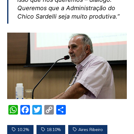
Queremos que a Administração do
Chico Sardelli seja muito produtiva.”
W
F
T
C
S
h
a
w
o
h
at
c
itt
p
ar
10.2%
18.10%
Aires Ribeiro