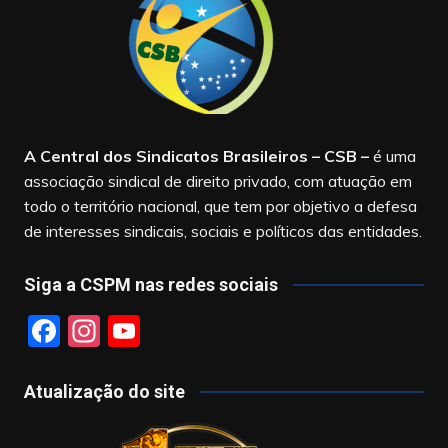
A Central dos Sindicatos Brasileiros – CSB
–
é uma
associação sindical de direito privado, com atuação em
todo o território nacional, que tem por objetivo a defesa
de interesses sindicais, sociais e políticos das entidades.
Siga a CSPM nas redes sociais
F
In
Y
a
st
o
c
a
u
Atualização do site
e
gr
T