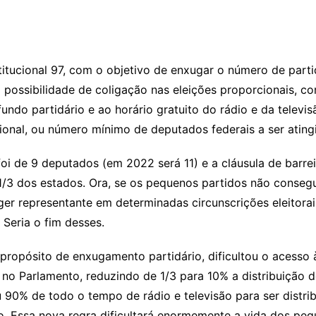
itucional 97, com o objetivo de enxugar o número de part
ossibilidade de coligação nas eleições proporcionais, com
ndo partidário e ao horário gratuito do rádio e da televi
ional, ou número mínimo de deputados federais a ser atingi
i de 9 deputados (em 2022 será 11) e a cláusula de barrei
3 dos estados. Ora, se os pequenos partidos não consegui
r representante em determinadas circunscrições eleitorais
 Seria o fim desses.
propósito de enxugamento partidário, dificultou o acesso 
no Parlamento, reduzindo de 1/3 para 10% a distribuição do 
u 90% de todo o tempo de rádio e televisão para ser distr
 Essa nova regra dificultará enormemente a vida dos peq