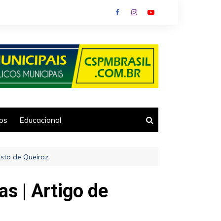
ios
Educacional
usto de Queiroz
as | Artigo de