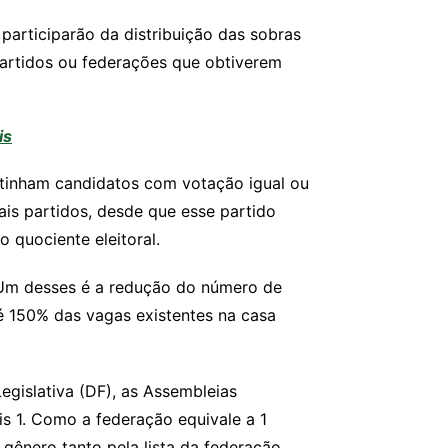
 participarão da distribuição das sobras
partidos ou federações que obtiverem
is
e tinham candidatos com votação igual ou
ais partidos, desde que esse partido
 quociente eleitoral.
s. Um desses é a redução do número de
té 150% das vagas existentes na casa
gislativa (DF), as Assembleias
s 1. Como a federação equivale a 1
gênero tanto pela lista da federação,