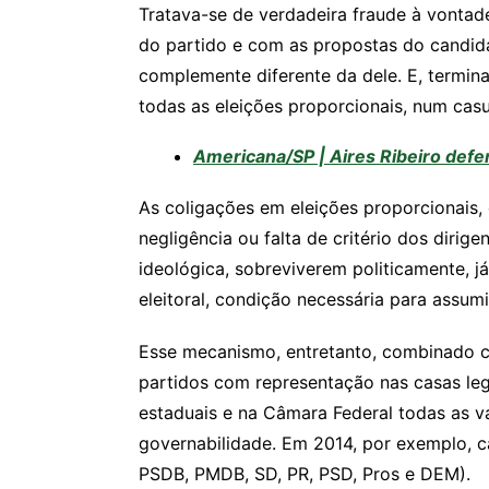
p
o
k
Tratava-se de verdadeira fraude à vontad
k
do partido e com as propostas do candida
complemente diferente da dele. E, termin
todas as eleições proporcionais, num cas
Americana/SP | Aires Ribeiro defe
As coligações em eleições proporcionais,
negligência ou falta de critério dos diri
ideológica, sobreviverem politicamente, 
eleitoral, condição necessária para assu
Esse mecanismo, entretanto, combinado c
partidos com representação nas casas le
estaduais e na Câmara Federal todas as v
governabilidade. Em 2014, por exemplo, ca
PSDB, PMDB, SD, PR, PSD, Pros e DEM).