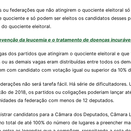
os ou federações que não atingirem o quociente eleitoral só
 quociente e só podem ser eleitos os candidatos desses 
o quociente eleitoral.
evenção da leucemia e o tratamento de doenças incuráve
gas dos partidos que atingiram o quociente eleitoral e qu
s ou as demais vagas eram distribuídas entre todos os dem
em com candidato com votação igual ou superior da 10% do
derações não será tarefa fácil. Há série de dificultadore
ição de 2018, os partidos ou coligações poderiam lançar a
unidades da federação com menos de 12 deputados.
gistrar candidatos para a Câmara dos Deputados, Câmara Le
no total de até 100% do número de lugares a preencher mai
do entre as legendas que a compõem, respeitando a cota de 