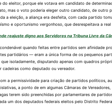
e do eleitor, porque ele votava em candidato de determina
to, mas o voto poderia eleger outro candidato, de outro 
ada a eleição, a aliança era desfeita, com cada partido to
uísmo e oportunismo vergonhoso, que desrespeitava a real 
nde reajuste digno aos Servidores na Tribuna Livre da C
 condenável quando feitas entre partidos sem afinidade p
gentes partidários — eram a única forma de os pequenos par
já que isoladamente, disputando apenas com quadros própri
mir cadeiras como deputado ou vereador.
om a permissividade para criação de partidos políticos,
gislativas, a ponto de em algumas Câmaras de Vereadores,
agas terem sido preenchidas por parlamentares de partidos
da um dos deputados federais eleitos pelo Distrito Federal