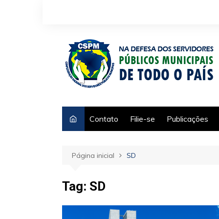
Ir
para
o
conteúdo
Contato
Filie-se
Publicações
Página inicial
SD
Tag:
SD