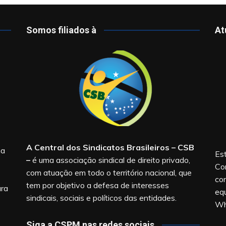
Somos filiados à
At
A Central dos Sindicatos Brasileiros – CSB
na
Est
–
é uma associação sindical de direito privado,
Co
com atuação em todo o território nacional, que
co
tem por objetivo a defesa de interesses
ara
equ
sindicais, sociais e políticos das entidades.
Wh
Siga a CSPM nas redes sociais