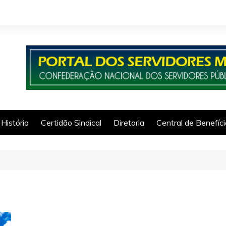
História
Certidão Sindical
Diretoria
Central de Benefíc