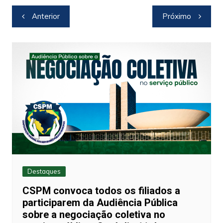
at
c
itt
p
ar
Navegação
Anterior
Próximo
s
e
er
y
e
de
A
b
Li
Post
p
o
n
p
o
k
k
Destaques
CSPM convoca todos os filiados a
participarem da Audiência Pública
sobre a negociação coletiva no