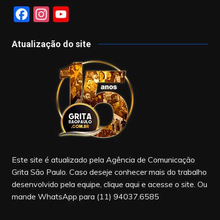
F
In
Y
a
st
o
c
a
u
Atualização do site
e
gr
T
b
a
u
o
m
b
o
e
k
Este site é atualizado pela Agência de Comunicação
Grita São Paulo. Caso deseje conhecer mais do trabalho
desenvolvido pela equipe, clique aqui e acesse o site. Ou
mande WhatsApp para (11) 94037.6585