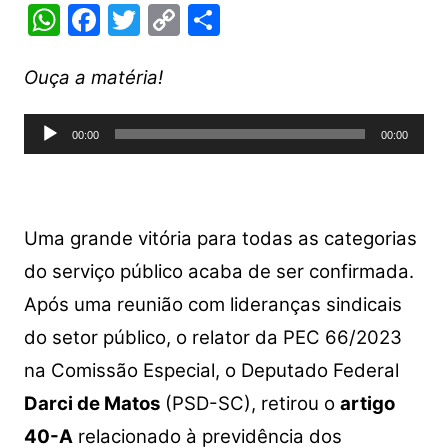
W
F
T
C
S
h
a
w
o
h
at
c
itt
p
ar
Ouça a matéria!
s
e
er
y
e
Tocador
A
b
Li
00:00
00:00
de
p
o
n
áudio
p
o
k
k
Uma grande vitória para todas as categorias
do serviço público acaba de ser confirmada.
Após uma reunião com lideranças sindicais
do setor público, o relator da PEC 66/2023
na Comissão Especial, o Deputado Federal
Darci de Matos
(PSD-SC), retirou o
artigo
40-A
relacionado à previdência dos