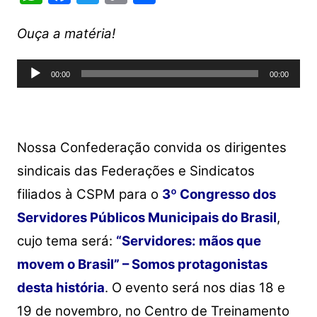
h
a
w
o
h
at
c
itt
p
ar
Ouça a matéria!
s
e
er
y
e
Tocador
A
b
Li
00:00
00:00
de
p
o
n
áudio
p
o
k
k
Nossa Confederação convida os dirigentes
sindicais das Federações e Sindicatos
filiados à CSPM para o
3º Congresso dos
Servidores Públicos Municipais do Brasil
,
cujo tema será:
“Servidores: mãos que
movem o Brasil”
– Somos protagonistas
desta história
. O evento será nos dias 18 e
19 de novembro, no Centro de Treinamento