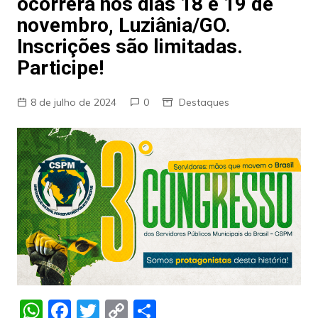
ocorrerá nos dias 18 e 19 de
novembro, Luziânia/GO.
Inscrições são limitadas.
Participe!
8 de julho de 2024
0
Destaques
W
F
T
C
S