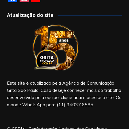
a
st
o
c
a
u
Atualização do site
e
gr
T
b
a
u
o
m
b
o
e
k
Este site é atualizado pela Agência de Comunicação
Grita São Paulo. Caso deseje conhecer mais do trabalho
desenvolvido pela equipe, clique aqui e acesse o site. Ou
mande WhatsApp para (11) 94037.6585
© CSPM - Confederação Nacional dos Servidores