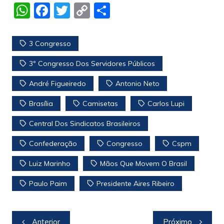
W
F
T
C
S
h
a
w
o
h
at
c
itt
p
ar
3 Congresso
s
e
er
y
e
3º Congresso Dos Servidores Públicos
A
b
Li
André Figueiredo
Antonio Neto
p
o
n
p
o
k
Brasília
Camisetas
Carlos Lupi
k
Central Dos Sindicatos Brasileiros
Confederação
Congresso
Cspm
Luiz Marinho
Mãos Que Movem O Brasil
Paulo Paim
Presidente Aires Ribeiro
Navegação
Anterior
Próximo