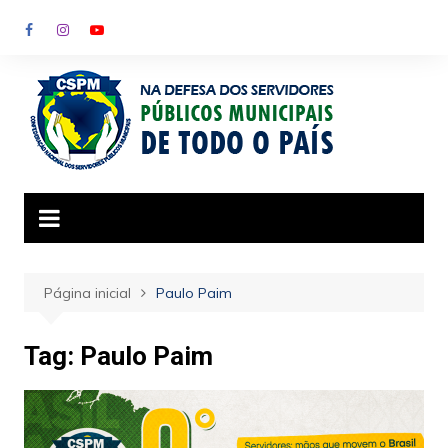
Ir
para
o
conteúdo
Página inicial
Paulo Paim
Tag:
Paulo Paim