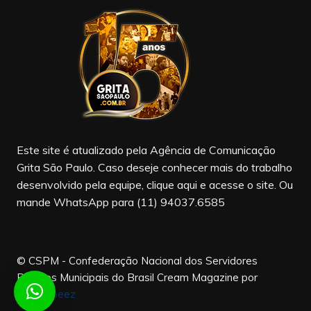
e
gr
T
b
a
u
o
m
b
o
e
k
Este site é atualizado pela Agência de Comunicação
Grita São Paulo. Caso deseje conhecer mais do trabalho
desenvolvido pela equipe, clique aqui e acesse o site. Ou
mande WhatsApp para (11) 94037.6585
© CSPM - Confederação Nacional dos Servidores
Públicos Municipais do Brasil
Cream Magazine por
Themebeez