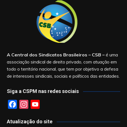
A Central dos Sindicatos Brasileiros – CSB
–
é uma
associação sindical de direito privado, com atuação em
todo o território nacional, que tem por objetivo a defesa
de interesses sindicais, sociais e políticos das entidades.
Siga a CSPM nas redes sociais
F
In
Y
a
st
o
c
a
u
Atualização do site