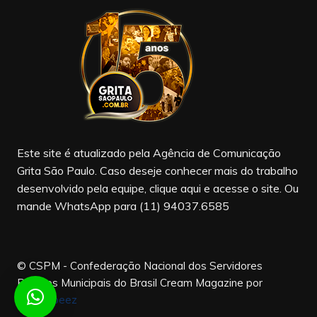
e
gr
T
b
a
u
o
m
b
o
e
k
Este site é atualizado pela Agência de Comunicação
Grita São Paulo. Caso deseje conhecer mais do trabalho
desenvolvido pela equipe, clique aqui e acesse o site. Ou
mande WhatsApp para (11) 94037.6585
© CSPM - Confederação Nacional dos Servidores
Públicos Municipais do Brasil
Cream Magazine por
Themebeez