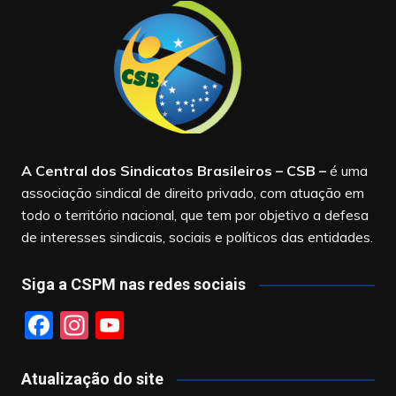
A Central dos Sindicatos Brasileiros – CSB
–
é uma
associação sindical de direito privado, com atuação em
todo o território nacional, que tem por objetivo a defesa
de interesses sindicais, sociais e políticos das entidades.
Siga a CSPM nas redes sociais
F
In
Y
a
st
o
c
a
u
Atualização do site