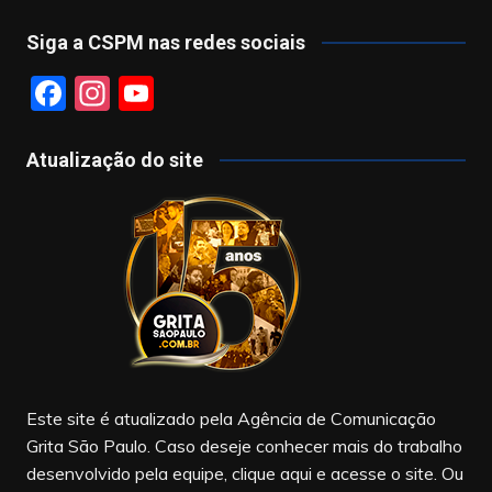
Siga a CSPM nas redes sociais
F
In
Y
a
st
o
c
a
u
Atualização do site
e
gr
T
b
a
u
o
m
b
o
e
k
Este site é atualizado pela Agência de Comunicação
Grita São Paulo. Caso deseje conhecer mais do trabalho
desenvolvido pela equipe, clique aqui e acesse o site. Ou