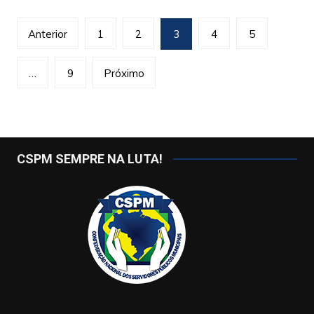
Paginação
Anterior
1
2
3
4
5
de
posts
…
9
Próximo
CSPM SEMPRE NA LUTA!