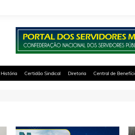
História
Certidão Sindical
Diretoria
Central de Benefíc