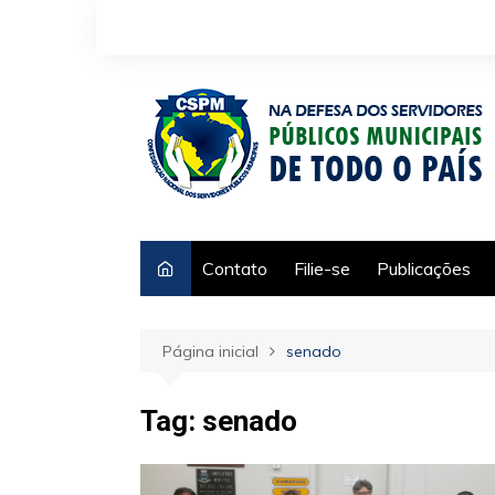
Ir
para
o
conteúdo
Contato
Filie-se
Publicações
Página inicial
senado
Tag:
senado