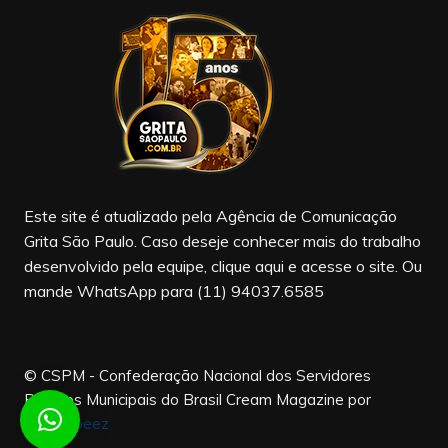
e
gr
T
b
a
u
o
m
b
o
e
k
Este site é atualizado pela Agência de Comunicação
Grita São Paulo. Caso deseje conhecer mais do trabalho
desenvolvido pela equipe, clique aqui e acesse o site. Ou
mande WhatsApp para (11) 94037.6585
© CSPM - Confederação Nacional dos Servidores
Públicos Municipais do Brasil
Cream Magazine por
Themebeez