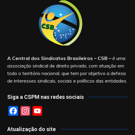
A Central dos Sindicatos Brasileiros – CSB
–
é uma
associação sindical de direito privado, com atuação em
todo o território nacional, que tem por objetivo a defesa
de interesses sindicais, sociais e políticos das entidades.
Siga a CSPM nas redes sociais
F
In
Y
a
st
o
c
a
u
Atualização do site