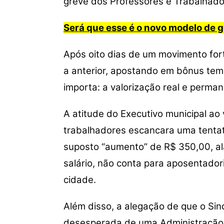
greve dos Professores e Trabalhado
p
o
k
k
Será que esse é o novo modelo de 
Após oito dias de um movimento fort
a anterior, apostando em bônus tem
importa: a valorização real e perma
A atitude do Executivo municipal a
trabalhadores escancara uma tentat
suposto “aumento” de R$ 350,00, al
salário, não conta para aposentador
cidade.
Além disso, a alegação de que o Sind
desesperada de uma Administração q