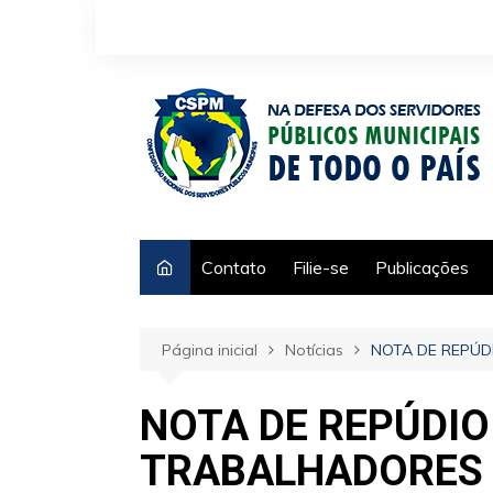
Ir
para
o
conteúdo
Contato
Filie-se
Publicações
Página inicial
Notícias
NOTA DE REPÚD
NOTA DE REPÚDIO
TRABALHADORES 