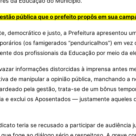
res da Educação do Município.
gestão pública que o prefeito propôs em sua cam
e, democrático e justo, a Prefeitura apresentou u
porários (os famigerados “penduricalhos”) em vez 
nente dos profissionais da Educação por meio da el
o vazar informações distorcidas à imprensa antes 
iva de manipular a opinião pública, manchando a 
ardeado pela gestão, trata-se de um bônus temporá
ia e exclui os Aposentados — justamente aqueles q
icato teria se recusado a participar de audiência ju
ue foge ao diálogo sério e respeitoso. A greve co