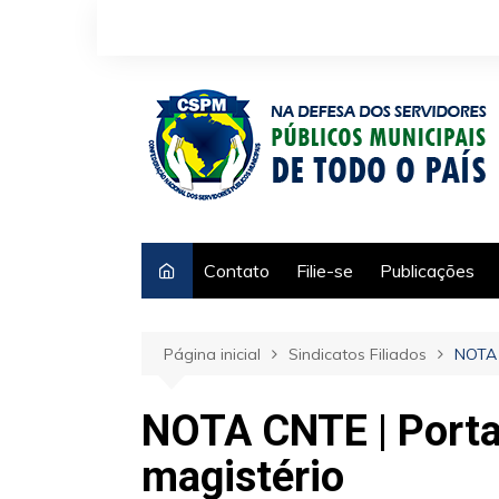
Ir
para
o
conteúdo
Contato
Filie-se
Publicações
Página inicial
Sindicatos Filiados
NOTA 
NOTA CNTE | Portar
magistério