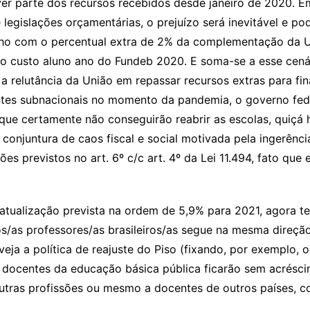
r parte dos recursos recebidos desde janeiro de 2020. Em
de legislações orçamentárias, o prejuízo será inevitável e p
o com o percentual extra de 2% da complementação da Un
 custo aluno ano do Fundeb 2020. E soma-se a esse cenár
 a relutância da União em repassar recursos extras para fi
 entes subnacionais no momento da pandemia, o governo fed
 que certamente não conseguirão reabrir as escolas, quiçá
 conjuntura de caos fiscal e social motivada pela ingerên
s previstos no art. 6º c/c art. 4º da Lei 11.494, fato que
ha atualização prevista na ordem de 5,9% para 2021, agora t
os/as professores/as brasileiros/as segue na mesma direçã
ja a política de reajuste do Piso (fixando, por exemplo, o
s docentes da educação básica pública ficarão sem acrésc
tras profissões ou mesmo a docentes de outros países, 