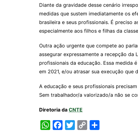
Diante da gravidade desse cenário irresp
medidas que sustem imediatamente os efe
brasileira e seus profissionais. É preciso
especialmente aos filhos e filhas da class
Outra ação urgente que compete ao parla
assegurar expressamente a recepção da Lei
profissionais da educação. Essa medida é 
em 2021, e/ou atrasar sua execução que d
A educação e seus profissionais precisam 
Sem trabalhador/a valorizado/a não se co
Diretoria da
CNTE
W
F
T
C
S
h
a
w
o
h