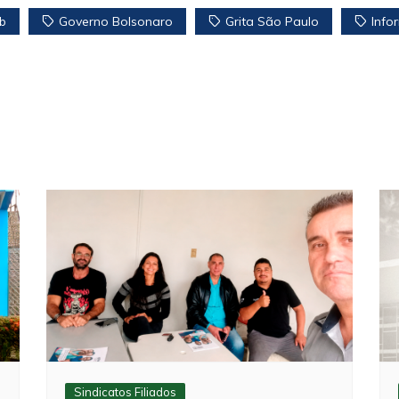
b
Governo Bolsonaro
Grita São Paulo
Info
Sindicatos Filiados