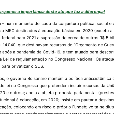
amos a importância deste ato que faz a diferença!
 – num momento delicado da conjuntura política, social 
 do MEC destinados à educação básica em 2020 (exceto a
federal para 2021 a supressão de cerca de outros R$ 5 bi
ei 14.040, que destinavam recursos do “Orçamento de Guerr
 e após a pandemia da Covid-19, e tem atuado para descon
a Lei de regulamentação no Congresso Nacional. Os ataque
para privatizar o SUS.
, o governo Bolsonaro mantém a política antissistêmica d
de lei no Congresso que pretendem incluir recursos da Un
0 e outros); apoia a abjeta proposta parlamentar (prestes a
ucional à educação, em 2020; insiste em pautar a desvincu
ucação, colocando em risco o próprio Fundeb; volta-se di