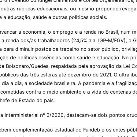
ja promovendo contingenciamentos e cortes orçamentários,
outras rubricas educacionais, ou mesmo propondo revogar
 a educação, saúde e outras politicas sociais.
avancar a economia, o emprego e a renda no Brasil, num
pa a renda dos/as trabalhadores (24,5% a.a, IGP-M/FGV), 
 para diminuir postos de trabalho no setor público, privile
ção de políticas essências como saúde e educação. No prim
 de Bolsonaro/Guedes, respaldada pela aprovação da Lei C
públicos das três esferas até dezembro de 2021. O ultrali
dia a dia, a sociedade brasileira. A pandemia e a fragiliza
 cometidas contra o meio ambiente e a vida de centenas de
chefe de Estado do país.
a Interministerial n° 3/2020, destacam-se dois pontos cruci
ecebem complementação estadual do Fundeb e os entes públ