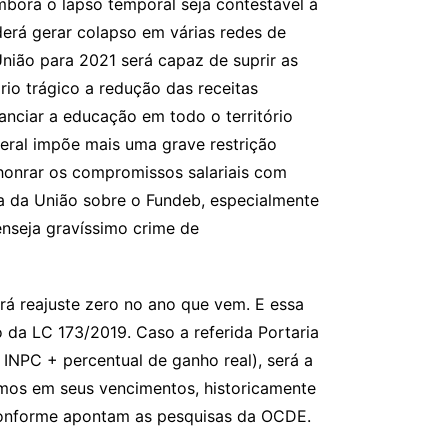
bora o lapso temporal seja contestável à
oderá gerar colapso em várias redes de
ião para 2021 será capaz de suprir as
io trágico a redução das receitas
nanciar a educação em todo o território
eral impõe mais uma grave restrição
 honrar os compromissos salariais com
cia da União sobre o Fundeb, especialmente
 enseja gravíssimo crime de
erá reajuste zero no ano que vem. E essa
o da LC 173/2019. Caso a referida Portaria
 INPC + percentual de ganho real), será a
imos em seus vencimentos, historicamente
conforme apontam as pesquisas da OCDE.