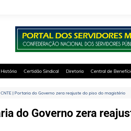
História
Certidão Sindical
Diretoria
Central de Benefíc
CNTE | Portaria do Governo zera reajuste do piso do magistério
ia do Governo zera reajus