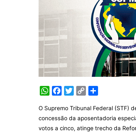
W
F
T
C
S
h
a
w
o
h
at
c
itt
p
ar
O Supremo Tribunal Federal (STF) de
s
e
er
y
e
concessão da aposentadoria especi
A
b
Li
votos a cinco, atinge trecho da Re