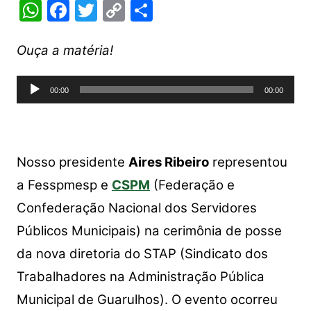
W
F
T
C
S
h
a
w
o
h
at
c
itt
p
ar
Ouça a matéria!
s
e
er
y
e
Tocador
A
b
Li
00:00
00:00
de
p
o
n
áudio
p
o
k
k
Nosso presidente
Aires Ribeiro
representou
a Fesspmesp e
CSPM
(Federação e
Confederação Nacional dos Servidores
Públicos Municipais) na cerimônia de posse
da nova diretoria do STAP (Sindicato dos
Trabalhadores na Administração Pública
Municipal de Guarulhos). O evento ocorreu