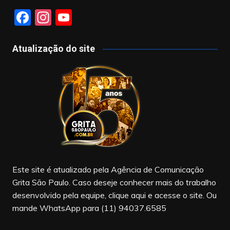
F
In
Y
a
st
o
c
a
u
Atualização do site
e
gr
T
b
a
u
o
m
b
o
e
k
Este site é atualizado pela Agência de Comunicação
Grita São Paulo. Caso deseje conhecer mais do trabalho
desenvolvido pela equipe, clique aqui e acesse o site. Ou
mande WhatsApp para (11) 94037.6585