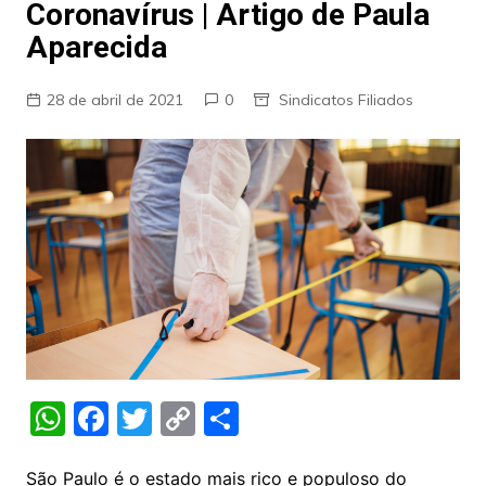
Coronavírus | Artigo de Paula
Aparecida
28 de abril de 2021
0
Sindicatos Filiados
W
F
T
C
S
h
a
w
o
h
São Paulo é o estado mais rico e populoso do