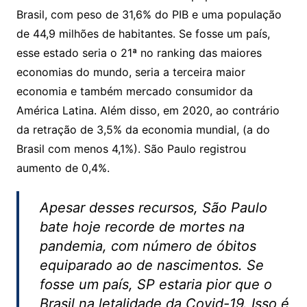
at
c
itt
p
ar
Brasil, com peso de 31,6% do PIB e uma população
s
e
er
y
e
de 44,9 milhões de habitantes. Se fosse um país,
A
b
Li
esse estado seria o 21ª no ranking das maiores
p
o
n
economias do mundo, seria a terceira maior
p
o
k
economia e também mercado consumidor da
k
América Latina. Além disso, em 2020, ao contrário
da retração de 3,5% da economia mundial, (a do
Brasil com menos 4,1%). São Paulo registrou
aumento de 0,4%.
Apesar desses recursos, São Paulo
bate hoje recorde de mortes na
pandemia, com número de óbitos
equiparado ao de nascimentos. Se
fosse um país, SP estaria pior que o
Brasil na letalidade da Covid-19. Isso é