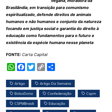
vegana, moradora da
Brasilândia, em transição para comunismo
espiritualizado, defende direitos de animais
humanos e não humanos e conjunto da natureza
focando em justiça social e garantia do direito à
educação como fundamentos para o futuro e
existência da espécie humana nesse planeta
FONTE:
Carta Capital
W
F
T
C
S
h
a
w
o
h
at
c
itt
p
ar
Artigo
Artigo Da Semana
s
e
er
y
e
BolsoDoria
Confederação
Cspm
A
b
Li
CSPMBrasili
Educação
p
o
n