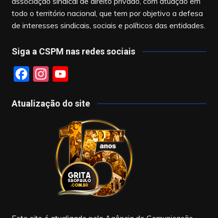
associação sindical de direito privado, com atuação em
todo o território nacional, que tem por objetivo a defesa
de interesses sindicais, sociais e políticos das entidades.
Siga a CSPM nas redes sociais
F
In
Y
a
st
o
c
a
u
Atualização do site
e
gr
T
b
a
u
o
m
b
o
e
k
Este site é atualizado pela Agência de Comunicação