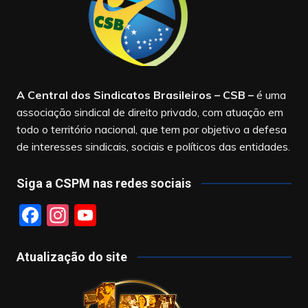
A Central dos Sindicatos Brasileiros – CSB
–
é uma
associação sindical de direito privado, com atuação em
todo o território nacional, que tem por objetivo a defesa
de interesses sindicais, sociais e políticos das entidades.
Siga a CSPM nas redes sociais
F
In
Y
a
st
o
c
a
u
Atualização do site
e
gr
T
b
a
u