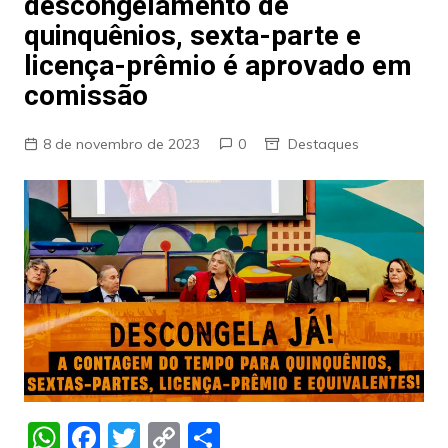
descongelamento de
quinquênios, sexta-parte e
licença-prêmio é aprovado em
comissão
8 de novembro de 2023
0
Destaques
W
F
T
C
S