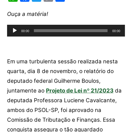
h
a
w
o
h
at
c
itt
p
ar
Ouça a matéria!
s
e
er
y
e
Tocador
A
b
Li
00:00
00:00
de
p
o
n
áudio
p
o
k
k
Em uma turbulenta sessão realizada nesta
quarta, dia 8 de novembro, o relatório do
deputado federal Guilherme Boulos,
juntamente ao
Projeto de Lei nº 21/2023
da
deputada Professora Luciene Cavalcante,
ambos do PSOL-SP, foi aprovado na
Comissão de Tributação e Finanças. Essa
conquista assegura o tão aguardado