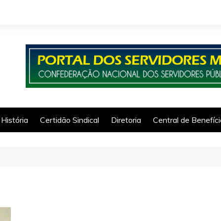
História
Certidão Sindical
Diretoria
Central de Benefíc