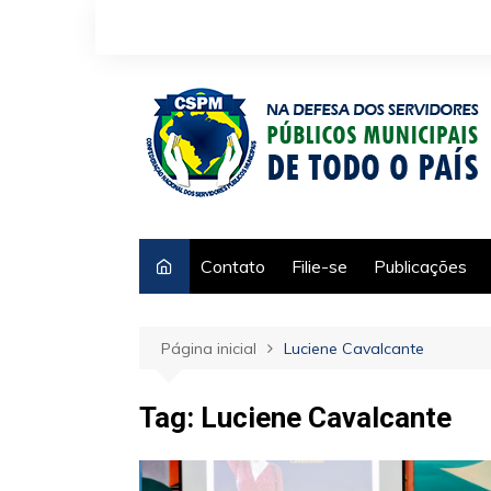
Ir
para
o
conteúdo
Contato
Filie-se
Publicações
Página inicial
Luciene Cavalcante
Tag:
Luciene Cavalcante