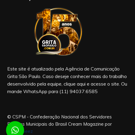
e
gr
T
b
a
u
o
m
b
o
e
k
Este site é atualizado pela Agência de Comunicação
Grita São Paulo. Caso deseje conhecer mais do trabalho
desenvolvido pela equipe, clique aqui e acesse o site. Ou
mande WhatsApp para (11) 94037.6585
© CSPM - Confederação Nacional dos Servidores
Públicos Municipais do Brasil
Cream Magazine por
Themebeez