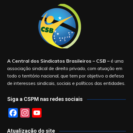
A Central dos Sindicatos Brasileiros – CSB
–
é uma
associação sindical de direito privado, com atuação em
todo o território nacional, que tem por objetivo a defesa
de interesses sindicais, sociais e políticos das entidades.
Siga a CSPM nas redes sociais
F
In
Y
a
st
o
c
a
u
Atualização do site