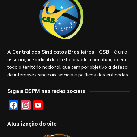
A Central dos Sindicatos Brasileiros – CSB
–
é uma
associação sindical de direito privado, com atuação em
todo o território nacional, que tem por objetivo a defesa
de interesses sindicais, sociais e políticos das entidades.
Siga a CSPM nas redes sociais
F
In
Y
a
st
o
c
a
u
Atualização do site
e
gr
T