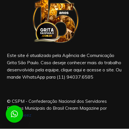
b
a
u
o
m
b
o
e
k
Este site é atualizado pela Agência de Comunicação
Grita São Paulo. Caso deseje conhecer mais do trabalho
desenvolvido pela equipe, clique aqui e acesse o site. Ou
mande WhatsApp para (11) 94037.6585
© CSPM - Confederação Nacional dos Servidores
Públicos Municipais do Brasil
Cream Magazine por
Themebeez