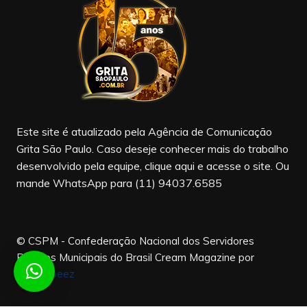
b
a
u
o
m
b
o
e
k
Este site é atualizado pela Agência de Comunicação
Grita São Paulo. Caso deseje conhecer mais do trabalho
desenvolvido pela equipe, clique aqui e acesse o site. Ou
mande WhatsApp para (11) 94037.6585
© CSPM - Confederação Nacional dos Servidores
Públicos Municipais do Brasil
Cream Magazine por
Themebeez