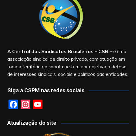
A Central dos Sindicatos Brasileiros – CSB
–
é uma
associação sindical de direito privado, com atuação em
todo o território nacional, que tem por objetivo a defesa
de interesses sindicais, sociais e políticos das entidades.
Siga a CSPM nas redes sociais
F
In
Y
a
st
o
c
a
u
Atualização do site
e
gr
T