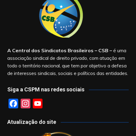
A Central dos Sindicatos Brasileiros – CSB
–
é uma
associação sindical de direito privado, com atuação em
todo o território nacional, que tem por objetivo a defesa
de interesses sindicais, sociais e políticos das entidades.
Siga a CSPM nas redes sociais
F
In
Y
a
st
o
c
a
u
Atualização do site
e
gr
T