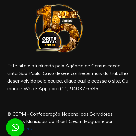
e
gr
T
b
a
u
o
m
b
o
e
k
Este site é atualizado pela Agência de Comunicação
Grita São Paulo. Caso deseje conhecer mais do trabalho
desenvolvido pela equipe, clique aqui e acesse o site. Ou
mande WhatsApp para (11) 94037.6585
© CSPM - Confederação Nacional dos Servidores
Públicos Municipais do Brasil
Cream Magazine por
Themebeez