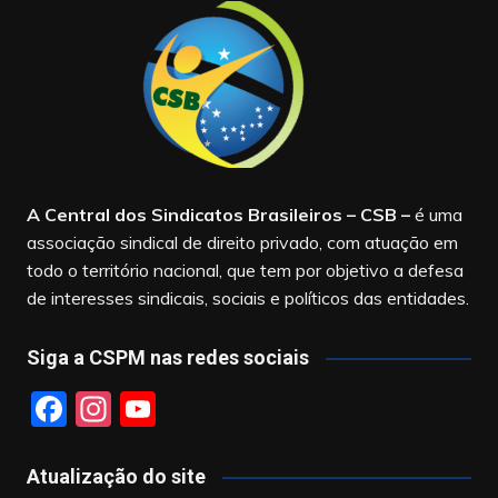
A Central dos Sindicatos Brasileiros – CSB
–
é uma
associação sindical de direito privado, com atuação em
todo o território nacional, que tem por objetivo a defesa
de interesses sindicais, sociais e políticos das entidades.
Siga a CSPM nas redes sociais
F
In
Y
a
st
o
c
a
u
Atualização do site