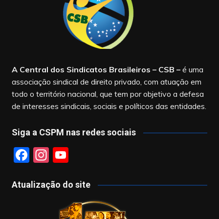
A Central dos Sindicatos Brasileiros – CSB
–
é uma
associação sindical de direito privado, com atuação em
todo o território nacional, que tem por objetivo a defesa
de interesses sindicais, sociais e políticos das entidades.
Siga a CSPM nas redes sociais
F
In
Y
a
st
o
c
a
u
Atualização do site
e
gr
T
b
a
u