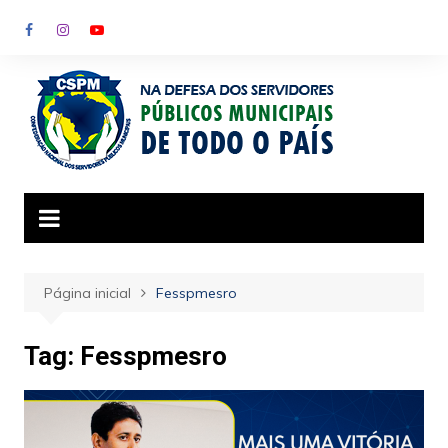
Ir
para
o
conteúdo
Página inicial
Fesspmesro
Tag:
Fesspmesro