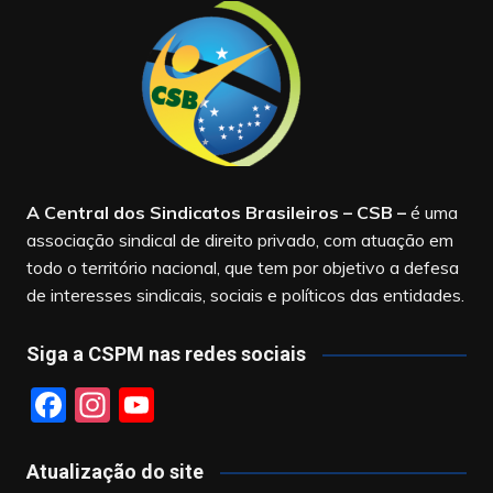
A Central dos Sindicatos Brasileiros – CSB
–
é uma
associação sindical de direito privado, com atuação em
todo o território nacional, que tem por objetivo a defesa
de interesses sindicais, sociais e políticos das entidades.
Siga a CSPM nas redes sociais
F
In
Y
a
st
o
c
a
u
Atualização do site