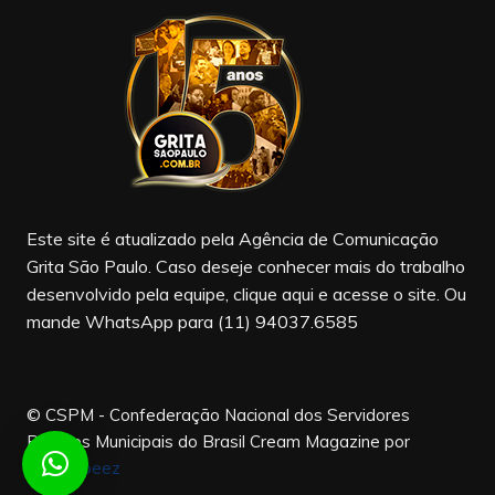
e
gr
T
b
a
u
o
m
b
o
e
k
Este site é atualizado pela Agência de Comunicação
Grita São Paulo. Caso deseje conhecer mais do trabalho
desenvolvido pela equipe, clique aqui e acesse o site. Ou
mande WhatsApp para (11) 94037.6585
© CSPM - Confederação Nacional dos Servidores
Públicos Municipais do Brasil
Cream Magazine por
Themebeez