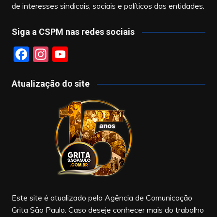
de interesses sindicais, sociais e políticos das entidades.
Siga a CSPM nas redes sociais
F
In
Y
a
st
o
c
a
u
Atualização do site
e
gr
T
b
a
u
o
m
b
o
e
k
Este site é atualizado pela Agência de Comunicação
Grita São Paulo. Caso deseje conhecer mais do trabalho