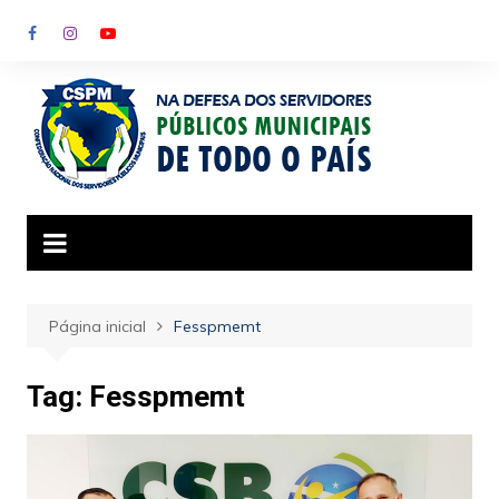
Ir
para
o
conteúdo
Página inicial
Fesspmemt
Tag:
Fesspmemt