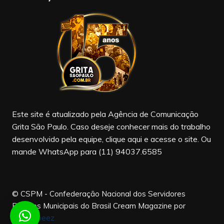
e
gr
T
b
a
u
o
m
b
o
e
k
Este site é atualizado pela Agência de Comunicação
Grita São Paulo. Caso deseje conhecer mais do trabalho
desenvolvido pela equipe, clique aqui e acesse o site. Ou
mande WhatsApp para (11) 94037.6585
© CSPM - Confederação Nacional dos Servidores
Públicos Municipais do Brasil
Cream Magazine por
Themebeez