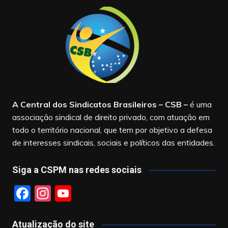
A Central dos Sindicatos Brasileiros – CSB
–
é uma
associação sindical de direito privado, com atuação em
todo o território nacional, que tem por objetivo a defesa
de interesses sindicais, sociais e políticos das entidades.
Siga a CSPM nas redes sociais
F
In
Y
a
st
o
c
a
u
Atualização do site