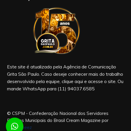
e
gr
T
b
a
u
o
m
b
o
e
k
Este site é atualizado pela Agência de Comunicação
Grita São Paulo. Caso deseje conhecer mais do trabalho
desenvolvido pela equipe, clique aqui e acesse o site. Ou
mande WhatsApp para (11) 94037.6585
© CSPM - Confederação Nacional dos Servidores
Públicos Municipais do Brasil
Cream Magazine por
Themebeez