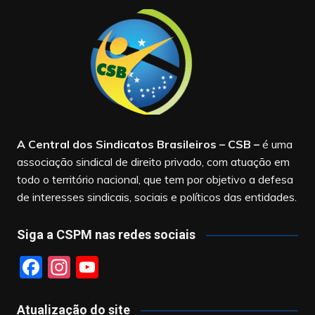
A Central dos Sindicatos Brasileiros – CSB
–
é uma
associação sindical de direito privado, com atuação em
todo o território nacional, que tem por objetivo a defesa
de interesses sindicais, sociais e políticos das entidades.
Siga a CSPM nas redes sociais
F
In
Y
a
st
o
c
a
u
Atualização do site