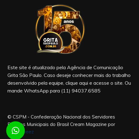
e
gr
T
b
a
u
o
m
b
o
e
k
Este site é atualizado pela Agência de Comunicação
Grita São Paulo. Caso deseje conhecer mais do trabalho
desenvolvido pela equipe, clique aqui e acesse o site. Ou
mande WhatsApp para (11) 94037.6585
© CSPM - Confederação Nacional dos Servidores
Públicos Municipais do Brasil
Cream Magazine por
Themebeez