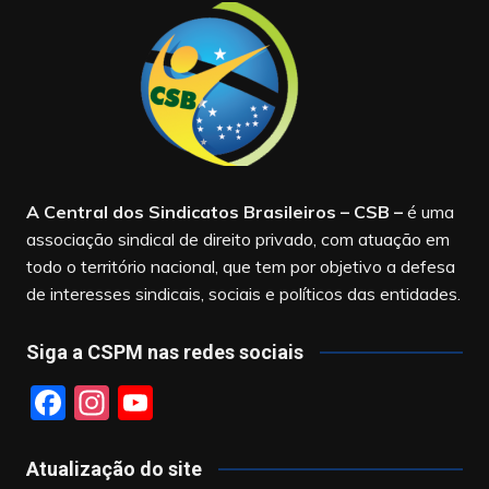
A Central dos Sindicatos Brasileiros – CSB
–
é uma
associação sindical de direito privado, com atuação em
todo o território nacional, que tem por objetivo a defesa
de interesses sindicais, sociais e políticos das entidades.
Siga a CSPM nas redes sociais
F
In
Y
a
st
o
c
a
u
Atualização do site