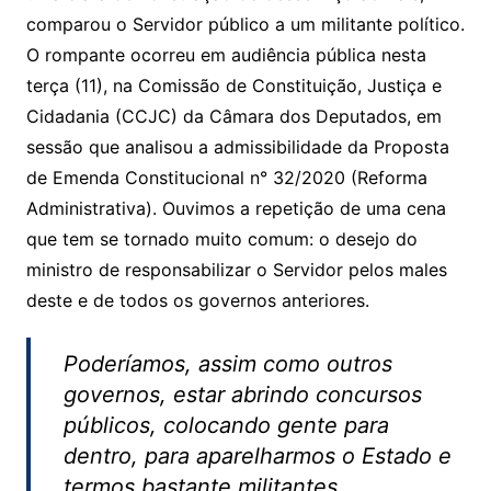
s
e
er
y
e
comparou o Servidor público a um militante político.
A
b
Li
O rompante ocorreu em audiência pública nesta
p
o
n
terça (11), na Comissão de Constituição, Justiça e
p
o
k
Cidadania (CCJC) da Câmara dos Deputados, em
k
sessão que analisou a admissibilidade da Proposta
de Emenda Constitucional n° 32/2020 (Reforma
Administrativa). Ouvimos a repetição de uma cena
que tem se tornado muito comum: o desejo do
ministro de responsabilizar o Servidor pelos males
deste e de todos os governos anteriores.
Poderíamos, assim como outros
governos, estar abrindo concursos
públicos, colocando gente para
dentro, para aparelharmos o Estado e
termos bastante militantes