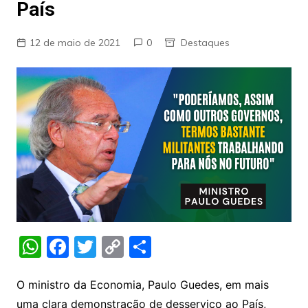
País
12 de maio de 2021
0
Destaques
W
F
T
C
S
h
a
w
o
h
at
c
itt
p
ar
O ministro da Economia, Paulo Guedes, em mais
uma clara demonstração de desserviço ao País,