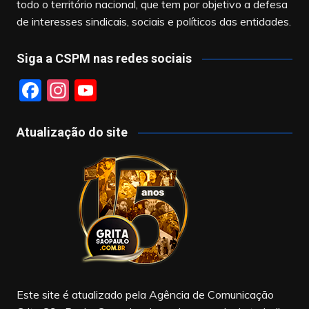
todo o território nacional, que tem por objetivo a defesa
de interesses sindicais, sociais e políticos das entidades.
Siga a CSPM nas redes sociais
F
In
Y
a
st
o
c
a
u
Atualização do site
e
gr
T
b
a
u
o
m
b
o
e
k
Este site é atualizado pela Agência de Comunicação