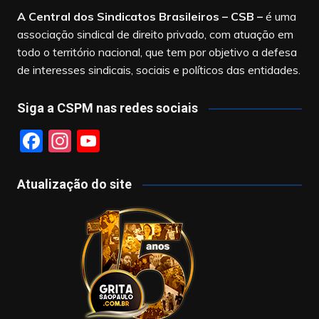
A Central dos Sindicatos Brasileiros – CSB
–
é uma
associação sindical de direito privado, com atuação em
todo o território nacional, que tem por objetivo a defesa
de interesses sindicais, sociais e políticos das entidades.
Siga a CSPM nas redes sociais
F
In
Y
a
st
o
c
a
u
Atualização do site
e
gr
T
b
a
u
o
m
b
o
e
k