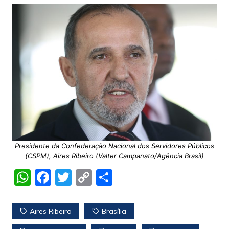
Presidente da Confederação Nacional dos Servidores Públicos
(CSPM), Aires Ribeiro (Valter Campanato/Agência Brasil)
W
F
T
C
S
h
a
w
o
h
at
c
itt
p
ar
Aires Ribeiro
Brasília
s
e
er
y
e