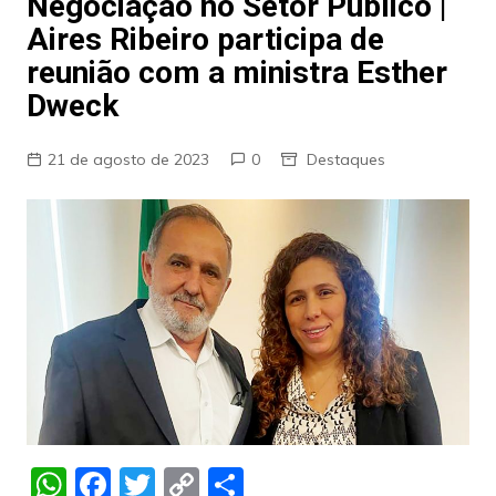
Negociação no Setor Público |
Aires Ribeiro participa de
reunião com a ministra Esther
Dweck
21 de agosto de 2023
0
Destaques
W
F
T
C
S