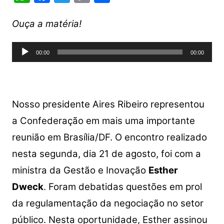
h
a
w
o
h
at
c
itt
p
ar
Ouça a matéria!
s
e
er
y
e
Tocador
A
b
Li
00:00
00:00
de
p
o
n
áudio
p
o
k
k
Nosso presidente Aires Ribeiro representou
a Confederação em mais uma importante
reunião em Brasília/DF. O encontro realizado
nesta segunda, dia 21 de agosto, foi com a
ministra da Gestão e Inovação
Esther
Dweck
. Foram debatidas questões em prol
da regulamentação da negociação no setor
público. Nesta oportunidade, Esther assinou