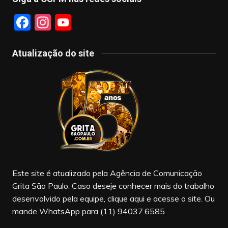
F
In
Y
a
st
o
c
a
u
Atualização do site
e
gr
T
b
a
u
o
m
b
o
e
k
Este site é atualizado pela Agência de Comunicação
Grita São Paulo. Caso deseje conhecer mais do trabalho
desenvolvido pela equipe, clique aqui e acesse o site. Ou
mande WhatsApp para (11) 94037.6585