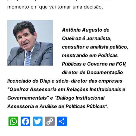
momento em que vai tomar uma decisão.
Antônio Augusto de
Queiroz é Jornalista,
consultor e analista político,
mestrando em Políticas
Públicas e Governo na FGV,
diretor de Documentação
licenciado do Diap e sócio-diretor das empresas
“Queiroz Assessoria em Relações Institucionais e
Governamentais” e “Diálogo Institucional
Assessoria e Análise de Políticas Púbicas”.
W
F
T
C
S
h
a
w
o
h