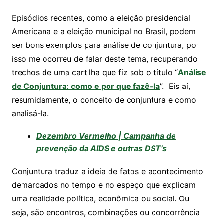
s
e
er
y
e
Episódios recentes, como a eleição presidencial
A
b
Li
Americana e a eleição municipal no Brasil, podem
p
o
n
ser bons exemplos para análise de conjuntura, por
p
o
k
isso me ocorreu de falar deste tema, recuperando
k
trechos de uma cartilha que fiz sob o título “
Análise
de Conjuntura: como e por que fazê-la
”.
Eis aí,
resumidamente, o conceito de conjuntura e como
analisá-la.
Dezembro Vermelho | Campanha de
prevenção da AIDS e outras DST’s
Conjuntura traduz a ideia de fatos e acontecimento
demarcados no tempo e no espeço que explicam
uma realidade política, econômica ou social. Ou
seja, são encontros, combinações ou concorrência