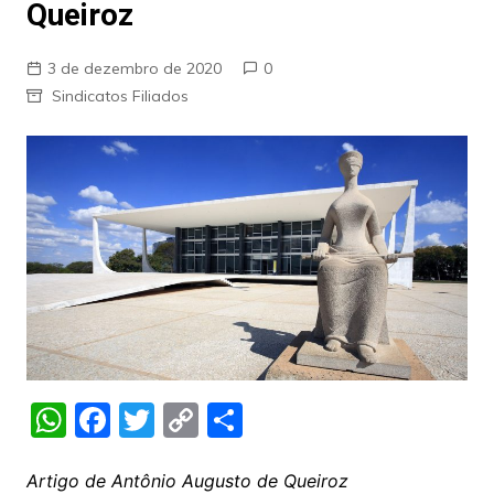
Queiroz
3 de dezembro de 2020
0
Sindicatos Filiados
W
F
T
C
S
h
a
w
o
h
at
c
itt
p
ar
Artigo de Antônio Augusto de Queiroz