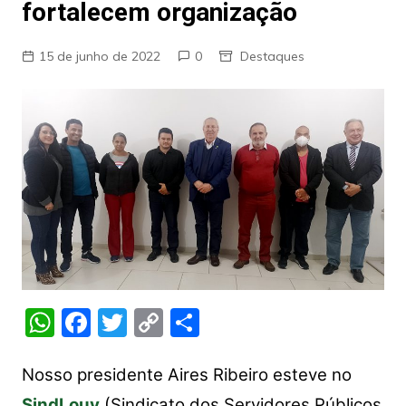
fortalecem organização
15 de junho de 2022
0
Destaques
W
F
T
C
S
h
a
w
o
h
at
c
itt
p
ar
Nosso presidente Aires Ribeiro esteve no
SindLouv
(Sindicato dos Servidores Públicos