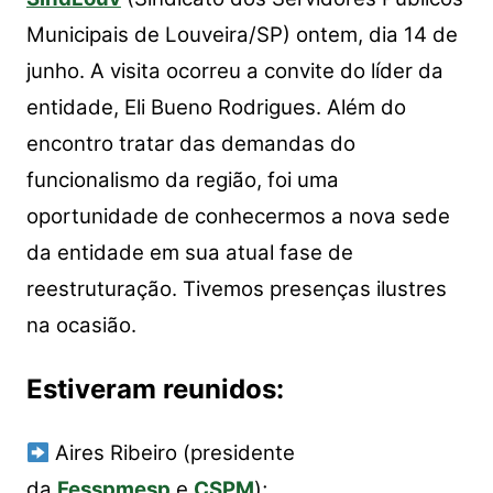
s
e
er
y
e
A
b
Li
Municipais de Louveira/SP) ontem, dia 14 de
p
o
n
junho. A visita ocorreu a convite do líder da
p
o
k
entidade, Eli Bueno Rodrigues. Além do
k
encontro tratar das demandas do
funcionalismo da região, foi uma
oportunidade de conhecermos a nova sede
da entidade em sua atual fase de
reestruturação. Tivemos presenças ilustres
na ocasião.
Estiveram reunidos:
Aires Ribeiro (presidente
da
Fesspmesp
e
CSPM
);