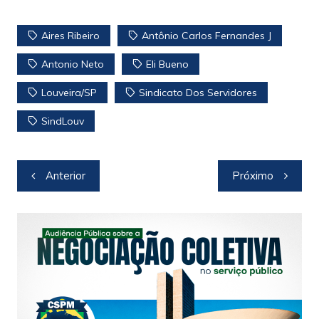
h
a
w
o
h
at
c
itt
p
ar
Aires Ribeiro
Antônio Carlos Fernandes J
s
e
er
y
e
Antonio Neto
Eli Bueno
A
b
Li
Louveira/SP
Sindicato Dos Servidores
p
o
n
p
o
k
SindLouv
k
Navegação
Anterior
Próximo
de
Post