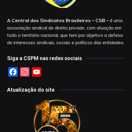
A Central dos Sindicatos Brasileiros – CSB
–
é uma
associação sindical de direito privado, com atuação em
todo o território nacional, que tem por objetivo a defesa
de interesses sindicais, sociais e políticos das entidades.
Siga a CSPM nas redes sociais
F
In
Y
a
st
o
c
a
u
Atualização do site
e
gr
T
b
a
u
o
m
b
o
e