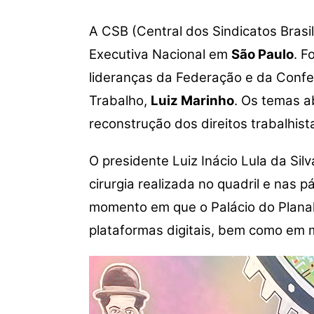
p
o
k
k
A CSB (Central dos Sindicatos Brasi
Executiva Nacional em
São Paulo
. F
lideranças da Federação e da Confe
Trabalho,
Luiz Marinho
. Os temas a
reconstrução dos direitos trabalhist
O presidente Luiz Inácio Lula da Si
cirurgia realizada no quadril e nas
momento em que o Palácio do Planalt
plataformas digitais, bem como em m