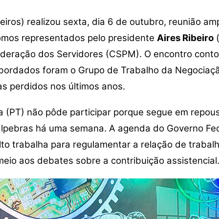
leiros) realizou sexta, dia 6 de outubro, reunião 
omos representados pelo presidente
Aires Ribeiro
(
deração dos Servidores (CSPM). O encontro contou
bordados foram o Grupo de Trabalho da Negociação 
as perdidos nos últimos anos.
lva (PT) não pôde participar porque segue em repou
 pálpebras há uma semana. A agenda do Governo Fed
o trabalha para regulamentar a relação de trabalh
eio aos debates sobre a contribuição assistencial