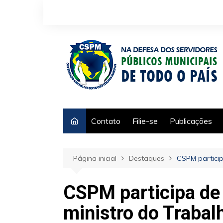
Ir
para
o
conteúdo
Contato
Filie-se
Publicações
Página inicial
Destaques
CSPM particip
CSPM participa de
ministro do Trabal