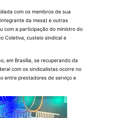
para
cima
ampliada com os membros de sua
ou
integrante da mesa) e outras
para
baixo
 com a participação do ministro do
para
Coletiva, custeio sindical e
aumentar
ou
diminuir
so, em Brasília, se recuperando da
o
volume.
eral com os sindicalistas ocorre no
o entre prestadores de serviço e
.