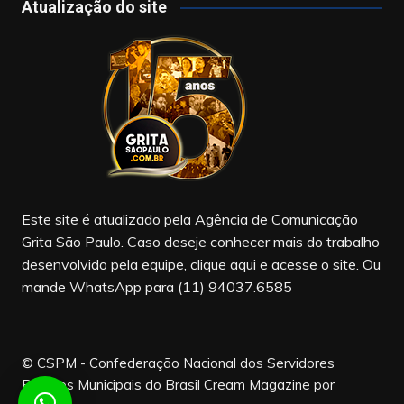
c
a
u
Atualização do site
e
gr
T
b
a
u
o
m
b
o
e
k
Este site é atualizado pela Agência de Comunicação
Grita São Paulo. Caso deseje conhecer mais do trabalho
desenvolvido pela equipe, clique aqui e acesse o site. Ou
mande WhatsApp para (11) 94037.6585
© CSPM - Confederação Nacional dos Servidores
Públicos Municipais do Brasil
Cream Magazine por