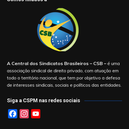
A Central dos Sindicatos Brasileiros – CSB
–
é uma
associação sindical de direito privado, com atuação em
todo o território nacional, que tem por objetivo a defesa
de interesses sindicais, sociais e políticos das entidades.
Siga a CSPM nas redes sociais
F
In
Y
a
st
o