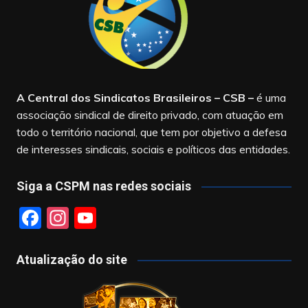
A Central dos Sindicatos Brasileiros – CSB
–
é uma
associação sindical de direito privado, com atuação em
todo o território nacional, que tem por objetivo a defesa
de interesses sindicais, sociais e políticos das entidades.
Siga a CSPM nas redes sociais
F
In
Y
a
st
o
c
a
u
Atualização do site
e
gr
T
b
a
u