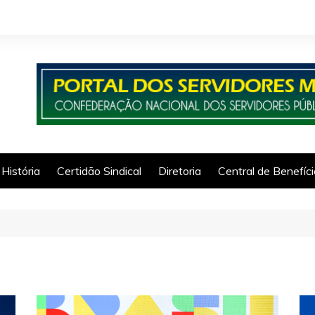
História
Certidão Sindical
Diretoria
Central de Benefíc