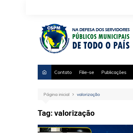
Ir
para
o
conteúdo
Contato
Filie-se
Publicações
Página inicial
valorização
Tag:
valorização