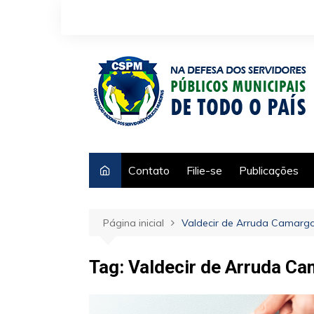
Ir
para
o
conteúdo
Contato
Filie-se
Publicações
Página inicial
Valdecir de Arruda Camarg
Tag:
Valdecir de Arruda C