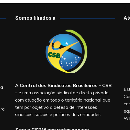
Somos filiados à
At
A Central dos Sindicatos Brasileiros – CSB
na
Est
–
é uma associação sindical de direito privado,
Co
com atuação em todo o território nacional, que
co
tem por objetivo a defesa de interesses
ara
equ
sindicais, sociais e políticos das entidades.
Wh
Siga a CSPM nas redes sociais