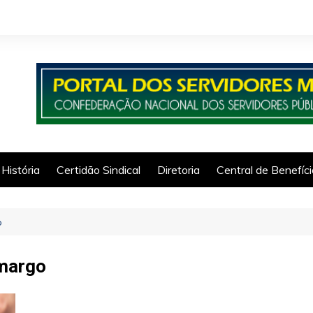
História
Certidão Sindical
Diretoria
Central de Benefíc
o
amargo