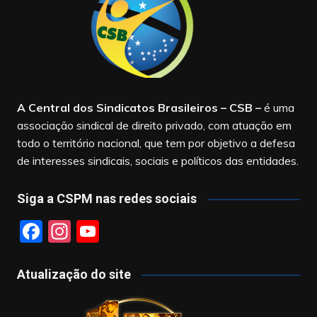
A Central dos Sindicatos Brasileiros – CSB
–
é uma
associação sindical de direito privado, com atuação em
todo o território nacional, que tem por objetivo a defesa
de interesses sindicais, sociais e políticos das entidades.
Siga a CSPM nas redes sociais
F
In
Y
a
st
o
c
a
u
Atualização do site
e
gr
T