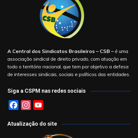
A Central dos Sindicatos Brasileiros – CSB
–
é uma
associação sindical de direito privado, com atuação em
todo o território nacional, que tem por objetivo a defesa
de interesses sindicais, sociais e políticos das entidades.
Siga a CSPM nas redes sociais
F
In
Y
a
st
o
c
a
u
Atualização do site
e
gr
T