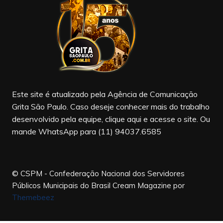
b
a
u
o
m
b
o
e
k
Este site é atualizado pela Agência de Comunicação
Grita São Paulo. Caso deseje conhecer mais do trabalho
desenvolvido pela equipe, clique aqui e acesse o site. Ou
mande WhatsApp para (11) 94037.6585
© CSPM - Confederação Nacional dos Servidores
Públicos Municipais do Brasil
Cream Magazine por
Themebeez