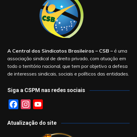
A Central dos Sindicatos Brasileiros – CSB
–
é uma
associação sindical de direito privado, com atuação em
todo o território nacional, que tem por objetivo a defesa
de interesses sindicais, sociais e políticos das entidades.
Siga a CSPM nas redes sociais
F
In
Y
a
st
o
c
a
u
Atualização do site
e
gr
T