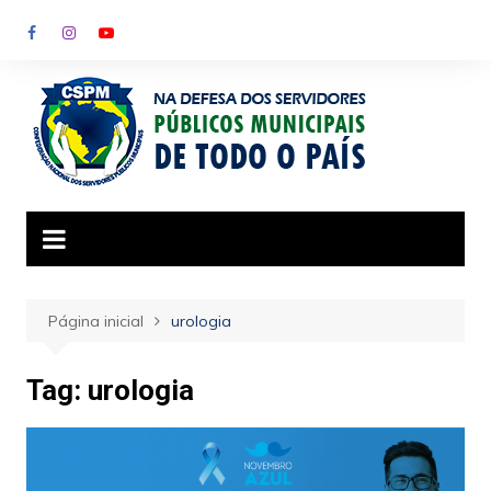
Ir
para
o
conteúdo
Página inicial
urologia
Tag:
urologia