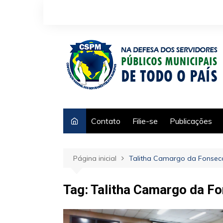
Ir
para
o
conteúdo
Contato
Filie-se
Publicações
Página inicial
Talitha Camargo da Fonsec
Tag:
Talitha Camargo da F