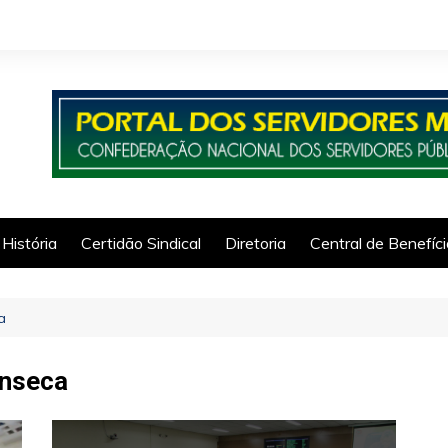
História
Certidão Sindical
Diretoria
Central de Benefíc
a
onseca