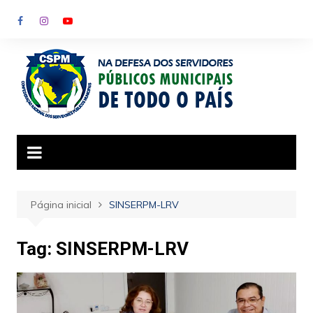
Ir
para
o
conteúdo
Página inicial
SINSERPM-LRV
Tag:
SINSERPM-LRV