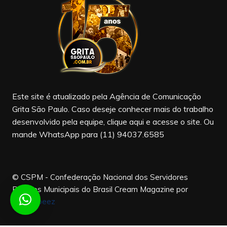
b
a
u
o
m
b
o
e
k
Este site é atualizado pela Agência de Comunicação
Grita São Paulo. Caso deseje conhecer mais do trabalho
desenvolvido pela equipe, clique aqui e acesse o site. Ou
mande WhatsApp para (11) 94037.6585
© CSPM - Confederação Nacional dos Servidores
Públicos Municipais do Brasil
Cream Magazine por
Themebeez