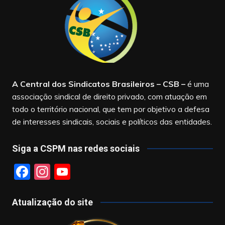
A Central dos Sindicatos Brasileiros – CSB
–
é uma
associação sindical de direito privado, com atuação em
todo o território nacional, que tem por objetivo a defesa
de interesses sindicais, sociais e políticos das entidades.
Siga a CSPM nas redes sociais
F
In
Y
a
st
o
c
a
u
Atualização do site
e
gr
T